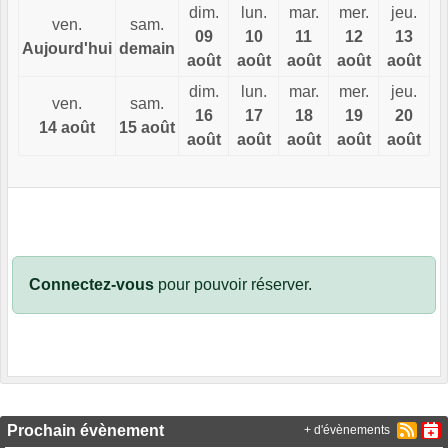
dim.
lun.
mar.
mer.
jeu.
ven.
sam.
09
10
11
12
13
Aujourd'hui
demain
août
août
août
août
août
dim.
lun.
mar.
mer.
jeu.
ven.
sam.
16
17
18
19
20
14 août
15 août
août
août
août
août
août
Connectez-vous
pour pouvoir réserver.
Prochain évènement
+ d'évènements